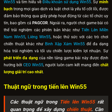
Win55
và tìm hiểu về
Điều khoản sử dụng Win55
. Sự
minh
bạch
trong mọi giao dịch và luật chơi là yếu tố cốt lõi, được
đảm bảo thông qua giấy phép hoạt động từ các tổ chức uy
tín, bao gồm cả
PAGCOR
. Ngoài ra, người chơi game bài có
thể trải nghiệm các phiên bản khác như
Tiến Lên Miền
Nam Win55
,
Liêng Win55
, hoặc thử sức với các trò chơi
chiến thuật khác như
Binh Xập Xám Win55
để đa dạng
hóa trải nghiệm và tối ưu chiến lược kiếm lợi nhuận. Sự
phát triển đa dạng
của nền tảng game bài này được định
hướng bởi
CEO Win55
, người luôn cam kết mang đến
chất
lượng giải trí cao nhất
.
Thuật ngữ trong tiến lên Win55
Các thuật ngữ trong
Tiến lên Win55
rất
quan trọng để xây dựng
chiến thuật
. Cần