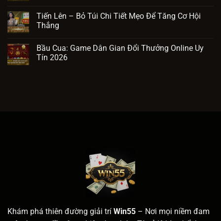
Tiến Lên – Bỏ Túi Chi Tiết Mẹo Để Tăng Cơ Hội
Thắng
Bầu Cua: Game Dân Gian Đổi Thưởng Online Uy
Tín 2026
Khám phá thiên đường giải trí
Win55
– Nơi mọi niềm đam