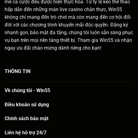
mê cá cược đều được hiện thực hóa. Từ tỷ lệ kèo thể thao
hấp dẫn đến những màn live casino chân thực, Win55
không chỉ mang đến trò chơi mà còn mang đến cơ hội đổi
đời với các chương trình khuyến mãi độc quyền. Đăng ký
nhanh gọn, bảo mật đa tầng, chúng tôi luôn sẵn sàng phục
vụ bạn trên mọi nền tảng thiết bị. Tham gia Win55 và nhận
ngay ưu đãi chào mừng dành riêng cho bạn!
THÔNG TIN
Về chúng tôi - Win55
Điều khoản sử dụng
Chính
sách
bảo mật
Liên hệ hỗ trợ 24/7