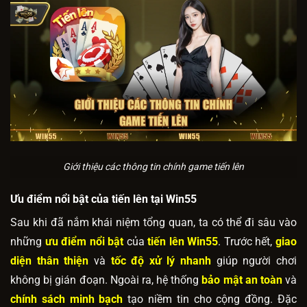
Giới thiệu các thông tin chính game tiến lên
Ưu điểm nổi bật của tiến lên tại Win55
Sau khi đã nắm khái niệm tổng quan, ta có thể đi sâu vào
những
ưu điểm nổi bật
của
tiến lên Win55
. Trước hết,
giao
diện thân thiện
và
tốc độ xử lý nhanh
giúp người chơi
không bị gián đoạn. Ngoài ra, hệ thống
bảo mật an toàn
và
chính sách minh bạch
tạo niềm tin cho cộng đồng. Đặc