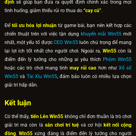
định
sẽ giúp bạn đưa ra quyết định chính xác trong mọi
tình huống, giảm thiểu rủi ro thua do
“cay cú”
.
Để
tối ưu hóa lợi nhuận
từ game bài, bạn nên kết hợp các
chiến thuật trên với việc tận dụng
khuyến mãi Win55
mới
nhất, một yếu tố được
CEO Win55
luôn chú trọng để mang
lại lợi ích tốt nhất cho người chơi. Ngoài ra,
Win55
còn là
điểm đến lý tưởng cho những ai yêu thích
Phỏm Win55
hoặc các trò chơi mang tính
may rủi cao
hơn như
Xổ số
Win55
và
Tài Xỉu Win55
, đảm bảo luôn có nhiều lựa chọn
giải trí hấp dẫn.
Kết luận
Có thể thấy,
tiến Lên Win55
không chỉ đơn thuần là trò chơi
giải trí mà còn là
sân chơi trí tuệ
và cơ hội
kết nối cộng
đồng
.
Win55
xứng đáng là điểm đến lý tưởng cho người