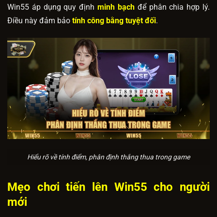
Win55 áp dụng quy định
minh bạch
để phân chia hợp lý.
Điều này đảm bảo
tính công bằng tuyệt đối
.
Hiểu rõ về tính điểm, phân định thắng thua trong game
Mẹo chơi tiến lên Win55 cho người
mới