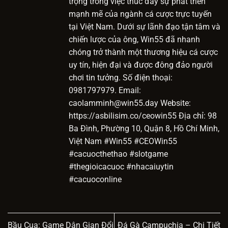
trọng trong việc thúc đẩy sự phát triển
mạnh mẽ của ngành cá cược trực tuyến
tại Việt Nam. Dưới sự lãnh đạo tận tâm và
chiến lược của ông, Win55 đã nhanh
chóng trở thành một thương hiệu cá cược
uy tín, hiện đại và được đông đảo người
chơi tin tưởng. Số điện thoại:
0981797979. Email:
caolamminh@win55.day
Website:
https://asbilisim.co/ceowin55
Địa chỉ: 98
Ba Đình, Phường 10, Quận 8, Hồ Chí Minh,
Việt Nam #Win55 #CEOWin55
#cacuocthethao #slotgame
#thegioicacuoc #nhacaiuytin
#cacuoconline
Bầu Cua: Game Dân Gian Đổi
Đá Gà Campuchia – Chi Tiết