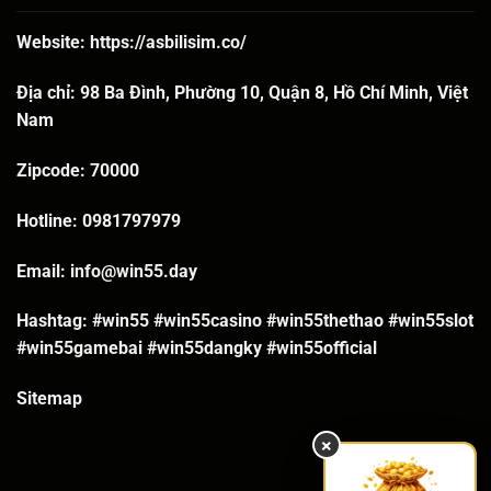
Website:
https://asbilisim.co/
Địa chỉ: 98 Ba Đình, Phường 10, Quận 8, Hồ Chí Minh, Việt
Nam
Zipcode: 70000
Hotline: 0981797979
Email:
info@win55.day
Hashtag:
#win55 #win55casino #win55thethao #win55slot
#win55gamebai #win55dangky #win55official
Sitemap
×