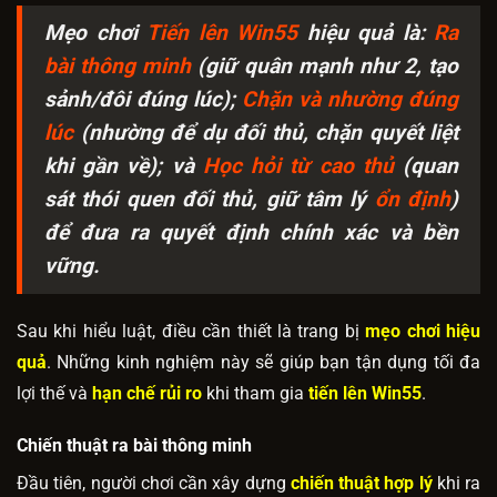
Mẹo chơi
Tiến lên Win55
hiệu quả là:
Ra
bài thông minh
(giữ quân mạnh như 2, tạo
sảnh/đôi đúng lúc);
Chặn và nhường đúng
lúc
(nhường để dụ đối thủ, chặn quyết liệt
khi gần về); và
Học hỏi từ cao thủ
(quan
sát thói quen đối thủ, giữ tâm lý
ổn định
)
để đưa ra quyết định chính xác và bền
vững.
Sau khi hiểu luật, điều cần thiết là trang bị
mẹo chơi hiệu
quả
. Những kinh nghiệm này sẽ giúp bạn tận dụng tối đa
lợi thế và
hạn chế rủi ro
khi tham gia
tiến lên Win55
.
Chiến thuật ra bài thông minh
Đầu tiên, người chơi cần xây dựng
chiến thuật hợp lý
khi ra