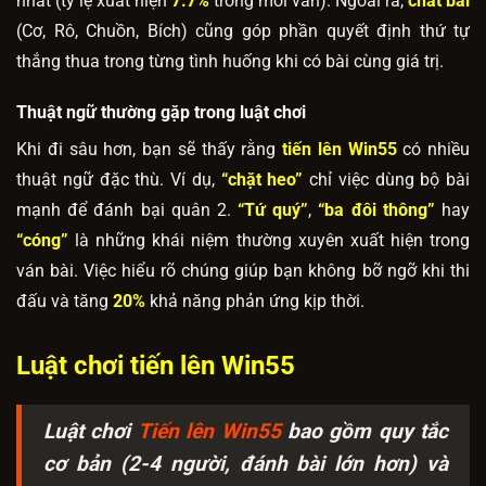
nhất (tỷ lệ xuất hiện
7.7%
trong mỗi ván). Ngoài ra,
chất bài
(Cơ, Rô, Chuồn, Bích) cũng góp phần quyết định thứ tự
thắng thua trong từng tình huống khi có bài cùng giá trị.
Thuật ngữ thường gặp trong luật chơi
Khi đi sâu hơn, bạn sẽ thấy rằng
tiến lên Win55
có nhiều
thuật ngữ đặc thù. Ví dụ,
“chặt heo”
chỉ việc dùng bộ bài
mạnh để đánh bại quân 2.
“Tứ quý”
,
“ba đôi thông”
hay
“cóng”
là những khái niệm thường xuyên xuất hiện trong
ván bài. Việc hiểu rõ chúng giúp bạn không bỡ ngỡ khi thi
đấu và tăng
20%
khả năng phản ứng kịp thời.
Luật chơi tiến lên Win55
Luật chơi
Tiến lên Win55
bao gồm quy tắc
cơ bản (2-4 người, đánh bài lớn hơn) và