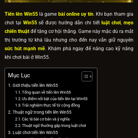
Tiến lên Win55
là game
bài online uy tín
. Khi bạn tham gia
chơi tại
Win55
sẽ được hướng dẫn chi tiết
luật chơi
,
mẹo
chiến thuật
để tăng cơ hội thắng. Game này mặc dù ra mắt
thị trường từ khá lâu nhưng cho đến nay vẫn giữ nguyên
sức hút mạnh mẽ
. Khám phá ngay để nâng cao kỹ năng
khi chơi bài ở Win55.
Mục Lục
Giới thiệu tiến lên Win55
Tổng quan về tiến lên Win55
Ưu điểm nổi bật của tiến lên tại Win55
Trải nghiệm thực tế từ cộng đồng
Thuật ngữ trong tiến lên Win55
Các lá bài cơ bản và ý nghĩa
Thuật ngữ thường gặp trong luật chơi
Luật chơi tiến lên Win55