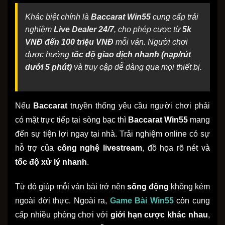
Khác biệt chính là
Baccarat Win55
cung cấp trải
nghiệm
Live Dealer 24/7
, cho phép cược từ
5k
VNĐ đến 100 triệu VNĐ
mỗi ván. Người chơi
được hưởng
tốc độ giao dịch nhanh (nạp/rút
dưới 5 phút)
và truy cập dễ dàng qua mọi thiết bị.
Nếu
Baccarat
truyền thống yêu cầu người chơi phải
có mặt trực tiếp tại sòng bạc thì
Baccarat Win55
mang
đến sự tiện lợi ngay tại nhà. Trải nghiệm online có sự
hỗ trợ của
công nghệ livestream
, đồ họa rõ nét và
tốc độ xử lý nhanh
.
Từ đó giúp mỗi ván bài trở nên
sống động
không kém
ngoài đời thực. Ngoài ra,
Game Bài Win55
còn cung
cấp nhiều phòng chơi với
giới hạn cược khác nhau
,