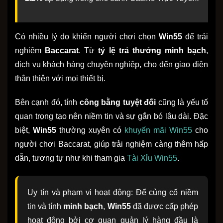
Có nhiều lý do khiến người chơi chọn
Win55
để trải
nghiệm
Baccarat
. Từ
tỷ lệ trả thưởng minh bạch
,
dịch vụ khách hàng chuyên nghiệp, cho đến giao diện
thân thiện với mọi thiết bị.
Bên cạnh đó, tính
công bằng tuyệt đối
cũng là yếu tố
quan trọng tạo nên niềm tin và sự gắn bó lâu dài. Đặc
biệt,
Win55
thường xuyên có
khuyến mãi Win55
cho
người chơi Baccarat, giúp trải nghiệm càng thêm hấp
dẫn, tương tự như khi tham gia
Tài Xỉu Win55
.
Uy tín và phạm vi hoạt động:
Để củng cố niềm
tin và tính
minh bạch
,
Win55
đã được cấp phép
hoạt động bởi cơ quan quản lý hàng đầu là