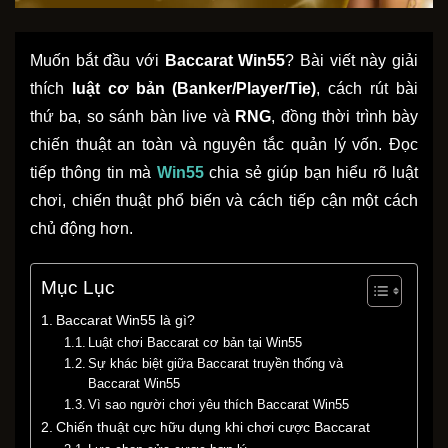
Muốn bắt đầu với
Baccarat Win55
? Bài viết này giải
thích
luật cơ bản (Banker/Player/Tie)
, cách rút bài
thứ ba, so sánh bàn live và
RNG
, đồng thời trình bày
chiến thuật an toàn và nguyên tắc quản lý vốn. Đọc
tiếp thông tin mà
Win55
chia sẻ
giúp bạn hiểu rõ luật
chơi, chiến thuật phổ biến và cách tiếp cận một cách
chủ động hơn.
Mục Lục
Baccarat Win55 là gì?
Luật chơi Baccarat cơ bản tại Win55
Sự khác biệt giữa Baccarat truyền thống và
Baccarat Win55
Vì sao người chơi yêu thích Baccarat Win55
Chiến thuật cực hữu dụng khi chơi cược Baccarat