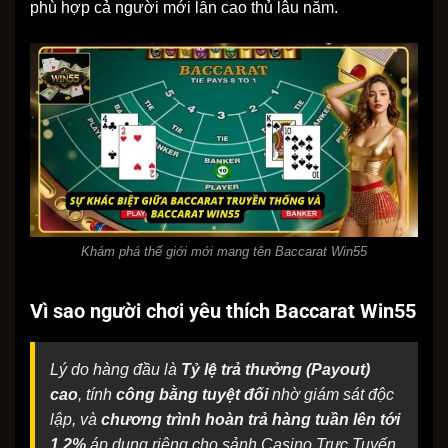
phù hợp cả người mới lẫn cao thủ lâu năm.
Khám phá thế giới mới mang tên Baccarat Win55
Vì sao người chơi yêu thích Baccarat Win55
Lý do hàng đầu là
Tỷ lệ trả thưởng (Payout)
cao
, tính
công bằng tuyệt đối
nhờ giám sát độc
lập, và
chương trình hoàn trả hàng tuần lên tới
1.2%
áp dụng riêng cho sảnh Casino Trực Tuyến.