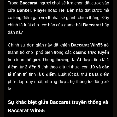
Trong
Baccarat
, người chơi sẽ lựa chọn đặt cược vào
cửa
Banker
,
Player
hoặc
Tie
. Bên nào đặt cược mà
có tổng điểm gần với
9
nhất sẽ giành chiến thắng. Đây
chính là luật chơi cơ bản của game bài
Baccarat
hấp
dẫn này.
Chính sự đơn giản này đã khiến
Baccarat Win55
trở
thành trò chơi phổ biến trong các
casino trực tuyến
trên toàn thế giới. Thông thường, lá
Át
được tính là
1
điểm
, từ
2 đến 9
tính theo giá trị thực, còn
10 và các
lá hình
thì tính là
0 điểm
. Luật rút bài thứ ba là điểm
phức tạp duy nhất, nhưng được hệ thống tự động xử
lý.
Sự khác biệt giữa Baccarat truyền thống và
Baccarat Win55