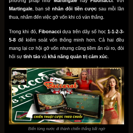
phương pháp như
Martingale
hay
Fibonacci
. Với
Martingale
, bạn sẽ
nhân đôi tiền cược
sau mỗi lần
thua, nhắm đến việc gỡ vốn khi có ván thắng.
Trong khi đó,
Fibonacci
dựa trên dãy số học
1-1-2-3-
5-8
để kiểm soát vốn thông minh hơn. Cả hai đều
mang lại cơ hội gỡ vốn nhưng cũng tiềm ẩn rủi ro, đòi
hỏi sự
tỉnh táo
và
khả năng quản trị cảm xúc
.
Biến từng nước đi thành chiến thắng bất ngờ