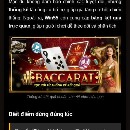
Mặc dù không đảm bảo chính xác tuyệt đối, nhưng
thống kê
là công cụ bổ trợ giúp gia tăng cơ hội chiến
thắng. Ngoài ra,
Win55
còn cung cấp
bảng kết quả
trực quan
, giúp người chơi dễ theo dõi và phân tích.
Thống kê kết quả chuẩn xác để chơi hiệu quả
Biết điểm dừng đúng lúc