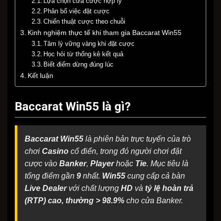
Lựa chọn cửa cược hợp lý
Phân bổ việc đặt cược
Chiến thuật cược theo chuỗi
Kinh nghiệm thực tế khi tham gia Baccarat Win55
Tâm lý vững vàng khi đặt cược
Học hỏi từ thống kê kết quả
Biết điểm dừng đúng lúc
Kết luận
Baccarat Win55 là gì?
Baccarat Win55
là phiên bản trực tuyến của trò
chơi
Casino
cổ điển, trong đó người chơi đặt
cược vào
Banker
,
Player
hoặc
Tie
. Mục tiêu là
tổng điểm gần
9
nhất.
Win55
cung cấp cả bàn
Live Dealer
với chất lượng
HD
và
tỷ lệ hoàn trả
(RTP) cao, thường > 98.9%
cho cửa Banker.