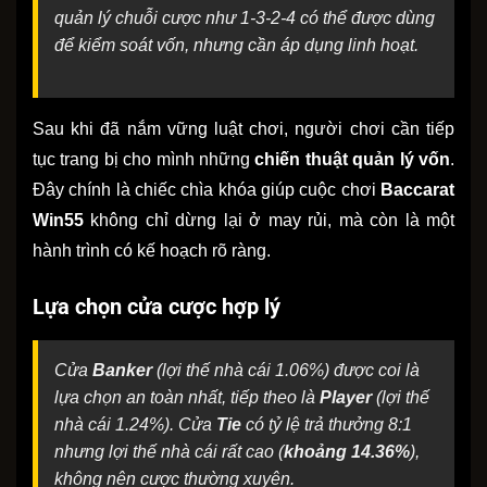
quản lý chuỗi cược như 1-3-2-4 có thể được dùng
để kiểm soát vốn, nhưng cần áp dụng linh hoạt.
Sau khi đã nắm vững luật chơi, người chơi cần tiếp
tục trang bị cho mình những
chiến thuật quản lý vốn
.
Đây chính là chiếc chìa khóa giúp cuộc chơi
Baccarat
Win55
không chỉ dừng lại ở may rủi, mà còn là một
hành trình có kế hoạch rõ ràng.
Lựa chọn cửa cược hợp lý
Cửa
Banker
(lợi thế nhà cái 1.06%) được coi là
lựa chọn an toàn nhất, tiếp theo là
Player
(lợi thế
nhà cái 1.24%). Cửa
Tie
có tỷ lệ trả thưởng 8:1
nhưng lợi thế nhà cái rất cao (
khoảng 14.36%
),
không nên cược thường xuyên.