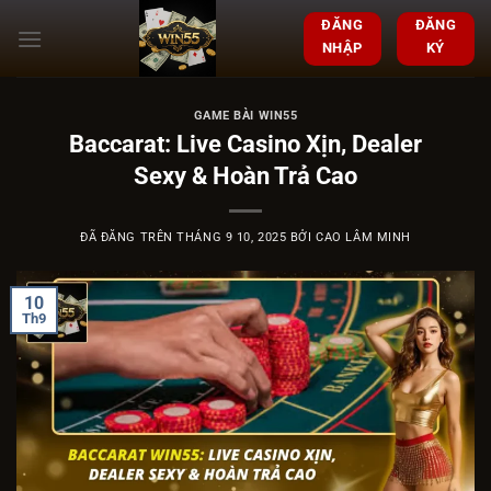
Chuyển
ĐĂNG
ĐĂNG
đến
NHẬP
KÝ
nội
dung
GAME BÀI WIN55
Baccarat: Live Casino Xịn, Dealer
Sexy & Hoàn Trả Cao
ĐÃ ĐĂNG TRÊN
THÁNG 9 10, 2025
BỞI
CAO LÂM MINH
10
Th9