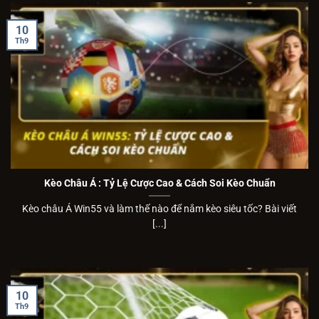
10
Th9
Kèo Châu Á : Tỷ Lệ Cược Cao & Cách Soi Kèo Chuẩn
Kèo châu Á Win55 và làm thế nào để nắm kèo siêu tốc? Bài viết
[...]
10
Th9