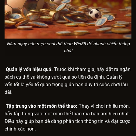
Nắm ngay các mẹo chơi thể thao Win55 để nhanh chiến thắng
nhất
Quản lý vốn hiệu quả:
Trước khi tham gia, hãy đặt ra ngân
sách cụ thể và không vượt quá số tiền đã định. Quản lý
vốn tốt là yếu tố quan trọng giúp bạn duy trì cuộc chơi lâu
dài.
Tập trung vào một môn thể thao:
Thay vì chơi nhiều môn,
hãy tập trung vào một môn thể thao mà bạn am hiểu nhất.
Điều này giúp bạn dễ dàng phân tích thông tin và đặt cược
chính xác hơn.