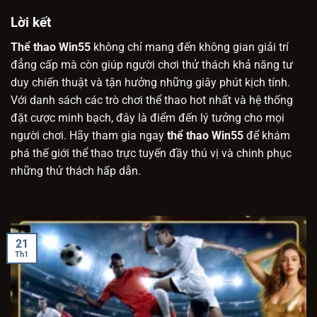
Lời kết
Thể thao Win55
không chỉ mang đến không gian giải trí
đẳng cấp mà còn giúp người chơi thử thách khả năng tư
duy chiến thuật và tận hưởng những giây phút kịch tính.
Với danh sách các trò chơi thể thao hot nhất và hệ thống
đặt cược minh bạch, đây là điểm đến lý tưởng cho mọi
người chơi. Hãy tham gia ngay
thể thao Win55
để khám
phá thế giới thể thao trực tuyến đầy thú vị và chinh phục
những thử thách hấp dẫn.
21
Th1