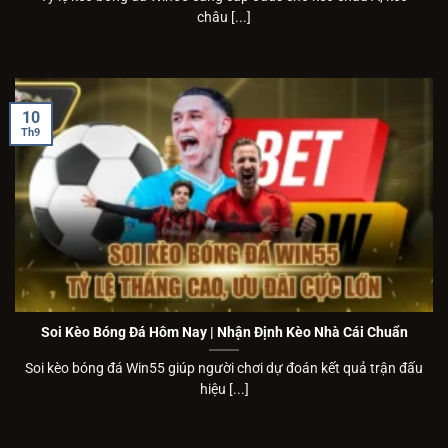
châu [...]
10
Th9
Soi Kèo Bóng Đá Hôm Nay | Nhận Định Kèo Nhà Cái Chuẩn
Soi kèo bóng đá Win55 giúp người chơi dự đoán kết quả trận đấu
hiệu [...]