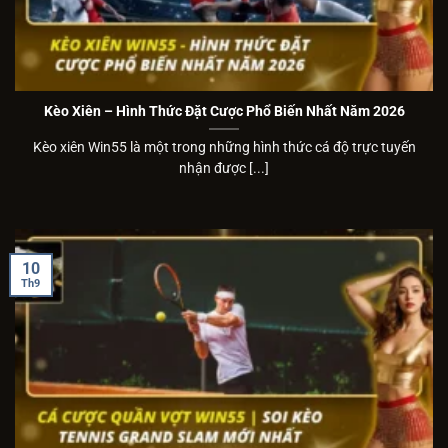
Kèo Xiên – Hình Thức Đặt Cược Phổ Biến Nhất Năm 2026
Kèo xiên Win55 là một trong những hình thức cá độ trực tuyến
nhận được [...]
10
Th9