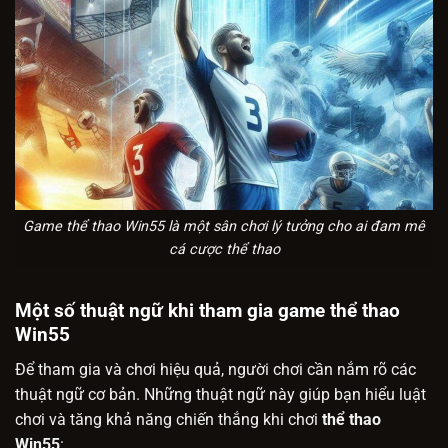
Game thể thao Win55 là một sân chơi lý tưởng cho ai đam mê
cá cược thể thao
Một số thuật ngữ khi tham gia game thể thao
Win55
Để tham gia và chơi hiệu quả, người chơi cần nắm rõ các
thuật ngữ cơ bản. Những thuật ngữ này giúp bạn hiểu luật
chơi và tăng khả năng chiến thắng khi chơi
thể thao
Win55
: