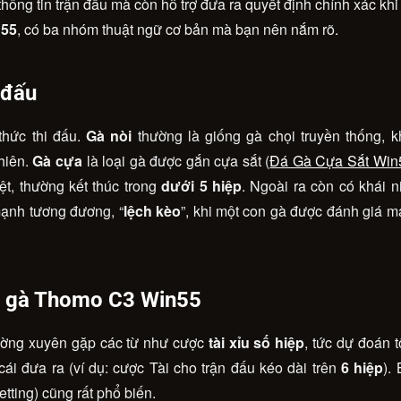
ông tin trận đấu mà còn hỗ trợ đưa ra quyết định chính xác khi
n55
, có ba nhóm thuật ngữ cơ bản mà bạn nên nắm rõ.
 đấu
thức thi đấu.
Gà nòi
thường là giống gà chọi truyền thống, 
hiên.
Gà cựa
là loại gà được gắn cựa sắt (
Đá Gà Cựa Sắt Win
ệt, thường kết thúc trong
dưới 5 hiệp
. Ngoài ra còn có khái 
mạnh tương đương, “
lệch kèo
”, khi một con gà được đánh giá 
á gà Thomo C3 Win55
hường xuyên gặp các từ như cược
tài xỉu số hiệp
, tức dự đoán 
ái đưa ra (ví dụ: cược Tài cho trận đấu kéo dài trên
6 hiệp
).
etting) cũng rất phổ biến.