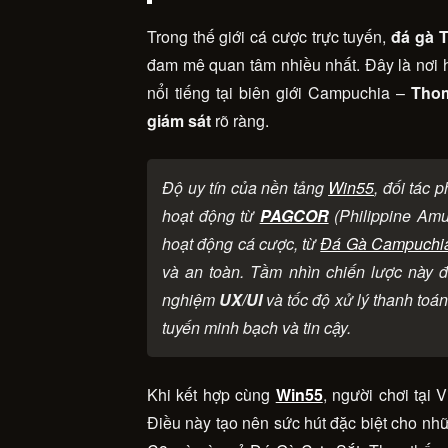
Trong thế giới cá cược trực tuyến,
đá gà 
đam mê quan tâm nhiều nhất. Đây là nơi hộ
nổi tiếng tại biên giới Campuchia –
Tho
giám sát
rõ ràng.
Độ uy tín của nền tảng
Win55
, đối tác 
hoạt động từ
PAGCOR
(Philippine Am
hoạt động cá cược, từ
Đá Gà Campuchi
và an toàn. Tầm nhìn chiến lược này đ
nghiệm
UX/UI
và tốc độ xử lý thanh toán
tuyến minh bạch và tin cậy.
Khi kết hợp cùng
Win55
, người chơi tại
Điều này tạo nên sức hút đặc biệt cho nh