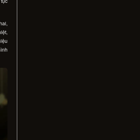
 tục
hai,
iệt,
hiệu
hình