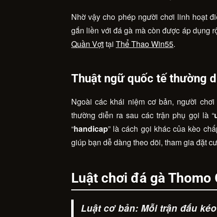
Nhờ vậy cho phép người chơi linh hoạt đi
gắn liền với đá gà mà còn được áp dụng r
Quần Vợt
tại
Thể Thao Win55
.
Thuật ngữ quốc tế thường 
Ngoài các khái niệm cơ bản, người chơi 
thường diễn ra sau các trận phụ gọi là “
“
handicap
” là cách gọi khác của kèo chấ
giúp bạn dễ dàng theo dõi, tham gia đặt cư
Luật chơi đá gà Thomo
Luật cơ bản: Mỗi trận đấu kéo