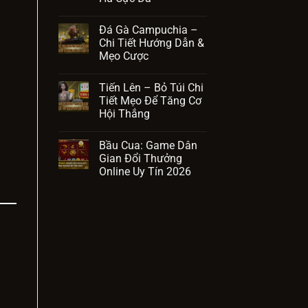
Đá Gà Campuchia –
Chi Tiết Hướng Dẫn &
Mẹo Cược
Tiến Lên – Bỏ Túi Chi
Tiết Mẹo Để Tăng Cơ
Hội Thắng
Bầu Cua: Game Dân
Gian Đổi Thưởng
Online Uy Tín 2026