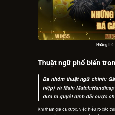
Những thôn
Thuật ngữ phổ biến tr
Ba nhóm thuật ngữ chính:
Gà
hiệp) và
Main Match/Handicap
đưa ra quyết định đặt cược c
Khi tham gia cá cược, việc hiểu rõ các t