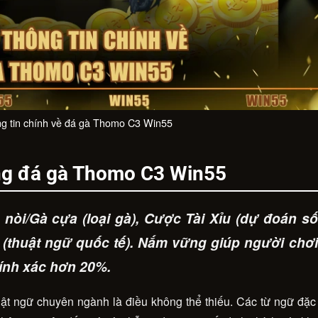
g tin chính về đá gà Thomo C3 Win55
ong đá gà Thomo C3 Win55
 nòi/Gà cựa
(loại gà),
Cược Tài Xỉu
(dự đoán số
(thuật ngữ quốc tế). Nắm vững giúp người chơi
hính xác hơn
20%
.
huật ngữ chuyên ngành là điều không thể thiếu. Các từ ngữ đặc